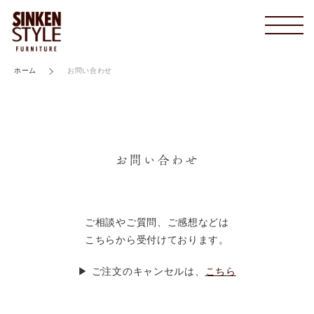
キーワード検索
ホーム
お問い合わせ
お知らせ
すべて
当社について
お悩み テスト1
こだわり検索
カフェシリーズ
お問い合わせ
スタッフ紹介
お悩み テスト2
親カテゴリ
その他
よくある質問
ご相談やご質問、ご感想などは
丸シリーズ
こちらから受付けております。
子カテゴリ
ブログ
▶ ご注文のキャンセルは、
こちら
角シリーズ
099-286-0088
価格帯