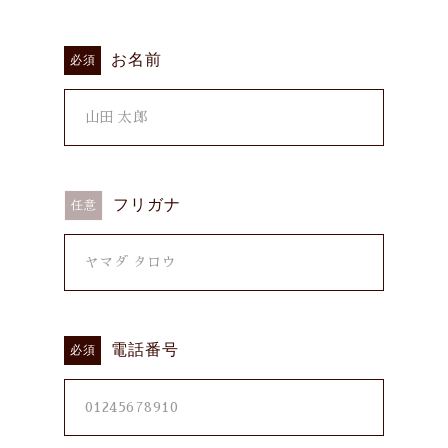
三角シリーズ
～
お問い合わせ
お名前
必須
その他
在庫あり
セール
並び順
フリガナ
任意
電話番号
必須